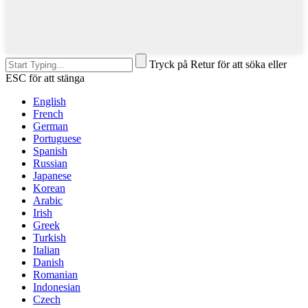
Tryck på Retur för att söka eller
ESC för att stänga
English
French
German
Portuguese
Spanish
Russian
Japanese
Korean
Arabic
Irish
Greek
Turkish
Italian
Danish
Romanian
Indonesian
Czech