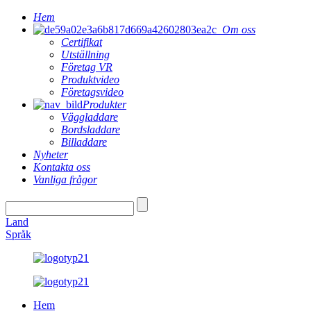
Hem
Om oss
Certifikat
Utställning
Företag VR
Produktvideo
Företagsvideo
Produkter
Väggladdare
Bordsladdare
Billaddare
Nyheter
Kontakta oss
Vanliga frågor
Land
Språk
Hem