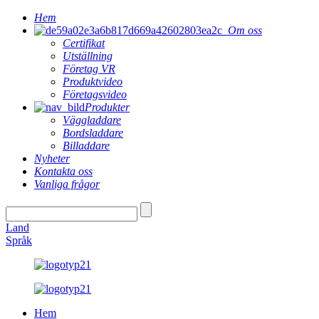
Hem
Om oss
Certifikat
Utställning
Företag VR
Produktvideo
Företagsvideo
Produkter
Väggladdare
Bordsladdare
Billaddare
Nyheter
Kontakta oss
Vanliga frågor
Land
Språk
Hem