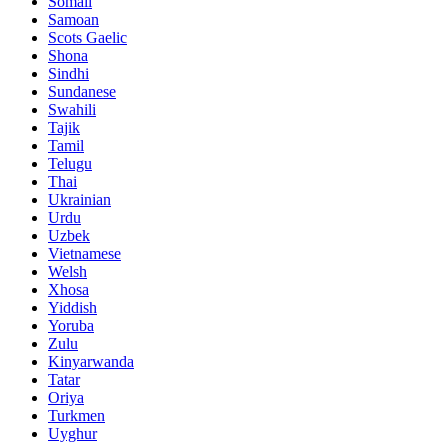
Somali
Samoan
Scots Gaelic
Shona
Sindhi
Sundanese
Swahili
Tajik
Tamil
Telugu
Thai
Ukrainian
Urdu
Uzbek
Vietnamese
Welsh
Xhosa
Yiddish
Yoruba
Zulu
Kinyarwanda
Tatar
Oriya
Turkmen
Uyghur