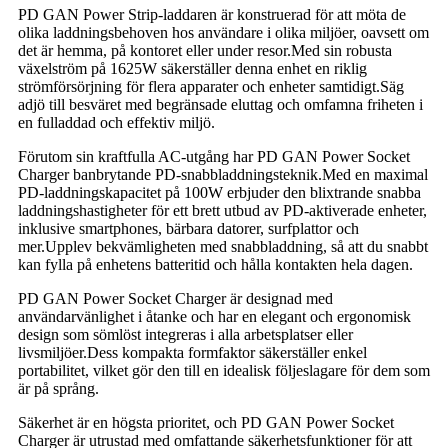
PD GAN Power Strip-laddaren är konstruerad för att möta de
olika laddningsbehoven hos användare i olika miljöer, oavsett om
det är hemma, på kontoret eller under resor.Med sin robusta
växelström på 1625W säkerställer denna enhet en riklig
strömförsörjning för flera apparater och enheter samtidigt.Säg
adjö till besväret med begränsade eluttag och omfamna friheten i
en fulladdad och effektiv miljö.
Förutom sin kraftfulla AC-utgång har PD GAN Power Socket
Charger banbrytande PD-snabbladdningsteknik.Med en maximal
PD-laddningskapacitet på 100W erbjuder den blixtrande snabba
laddningshastigheter för ett brett utbud av PD-aktiverade enheter,
inklusive smartphones, bärbara datorer, surfplattor och
mer.Upplev bekvämligheten med snabbladdning, så att du snabbt
kan fylla på enhetens batteritid och hålla kontakten hela dagen.
PD GAN Power Socket Charger är designad med
användarvänlighet i åtanke och har en elegant och ergonomisk
design som sömlöst integreras i alla arbetsplatser eller
livsmiljöer.Dess kompakta formfaktor säkerställer enkel
portabilitet, vilket gör den till en idealisk följeslagare för dem som
är på språng.
Säkerhet är en högsta prioritet, och PD GAN Power Socket
Charger är utrustad med omfattande säkerhetsfunktioner för att