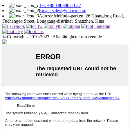
Tel: +86 18038071637
Email: sales@vinacn.com
Adress: Meifuda-parken, 26 Changlong Road,
Fuchengao Street, Longgang-distriktet, Shenzhen, Kina
© Copyright - 2010-2023 : Alla rättigheter reserverade.